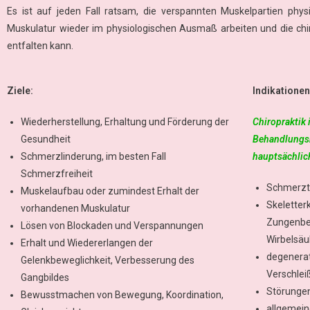
Es ist auf jeden Fall ratsam, die verspannten Muskelpartien phys
Muskulatur wieder im physiologischen Ausmaß arbeiten und die chi
entfalten kann.
Ziele:
Indikationen
Wiederherstellung, Erhaltung und Förderung der
Chiropraktik 
Gesundheit
Behandlungs
Schmerzlinderung, im besten Fall
hauptsächlich
Schmerzfreiheit
Schmerzt
Muskelaufbau oder zumindest Erhalt der
Skeletter
vorhandenen Muskulatur
Zungenbe
Lösen von Blockaden und Verspannungen
Wirbelsäu
Erhalt und Wiedererlangen der
degenerat
Gelenkbeweglichkeit, Verbesserung des
Verschlei
Gangbildes
Störungen
Bewusstmachen von Bewegung, Koordination,
allgemein